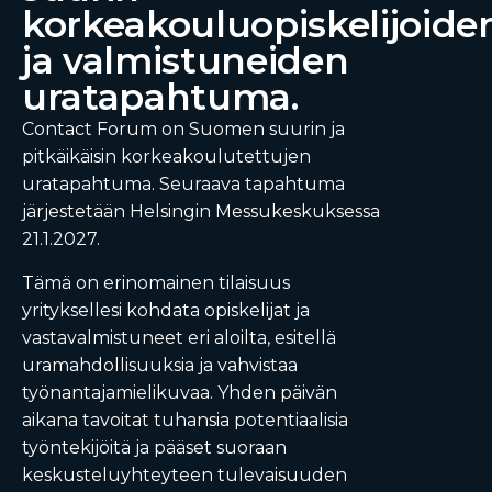
korkeakouluopiskelijoide
ja valmistuneiden
uratapahtuma.
Contact Forum on Suomen suurin ja
pitkäikäisin korkeakoulutettujen
uratapahtuma. Seuraava tapahtuma
järjestetään Helsingin Messukeskuksessa
21.1.2027.
Tämä on erinomainen tilaisuus
yrityksellesi kohdata opiskelijat ja
vastavalmistuneet eri aloilta, esitellä
uramahdollisuuksia ja vahvistaa
työnantajamielikuvaa. Yhden päivän
aikana tavoitat tuhansia potentiaalisia
työntekijöitä ja pääset suoraan
keskusteluyhteyteen tulevaisuuden