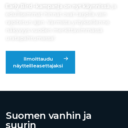
Early Bird -kampanja on nyt käynnissä
, ja
edullisemmat hinnat ovat tarjolla vain
rajoitetun ajan. Varmista yrityksellenne
näkyvyys vuoden merkittävimmässä
uratapahtumassa!
Ilmoittaudu
Messupaketit
näytteilleasettajaksi
2027
Suomen vanhin ja
suurin