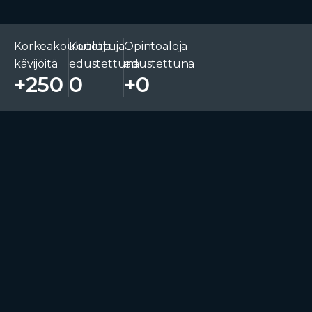
Korkeakoulutettuja
Kouluja
Opintoaloja
kävijöitä
edustettuna
edustettuna
+
250
0
+
0