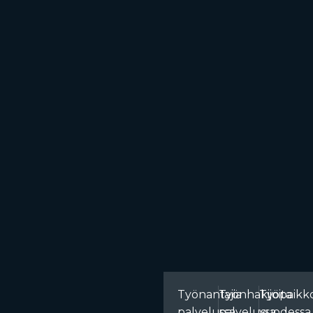
Työnantajia
Työnhakijoita
Työpaikko
palvelussa
palvelussa
vuodessa