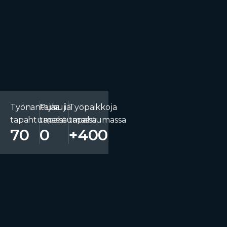
Työnantajaa
Puhujia
Työpaikkoja
tapahtumassa
tapahtumassa
tapahtumassa
70
0
+
400