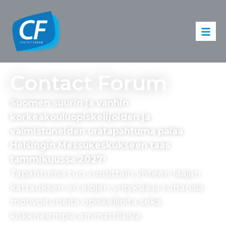
Contact Forum
Suomen suurin ja vanhin
korkeakouluopiskelijoiden ja
valmistuneiden uratapahtuma palaa
Helsingin Messukeskukseen taas
tammikuussa 2027!
Tapahtuma tuo vuosittain yhteen laajan
kattauksen eri alojen yrityksiä ja tuhansia
motivoituneita opiskelijoita sekä
kokeneempia ammattilaisia.